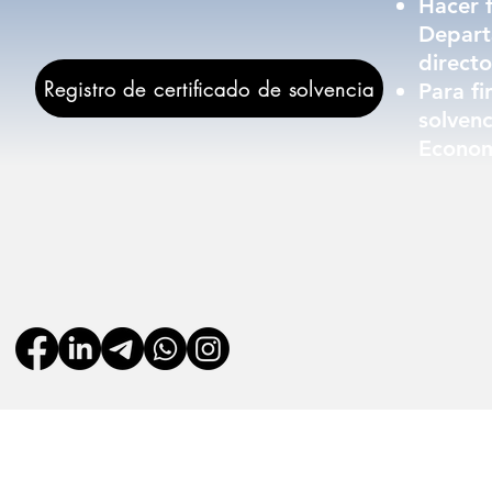
Hacer f
Departa
directo
Registro de certificado de solvencia
Para fi
solvenc
Econom