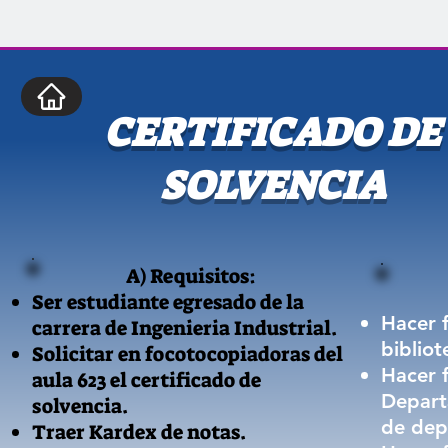
CERTIFICADO DE
SOLVENCIA
A) Requisitos:
Ser estudiante egresado de la
Hacer f
carrera de Ingenieria Industrial.
bibliot
Solicitar en focotocopiadoras del
Hacer f
aula 623 el certificado de
Departa
solvencia.
de dep
Traer Kardex de notas.